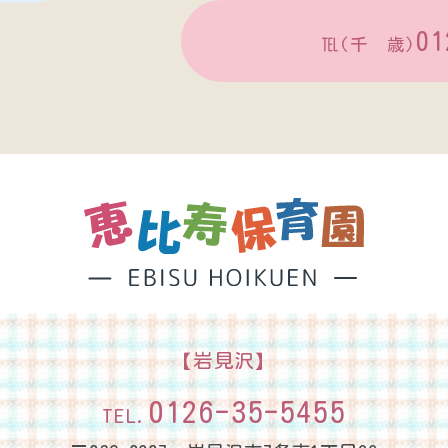
01
℡(千 歳)
【岩見沢】
0126-35-5455
TEL.