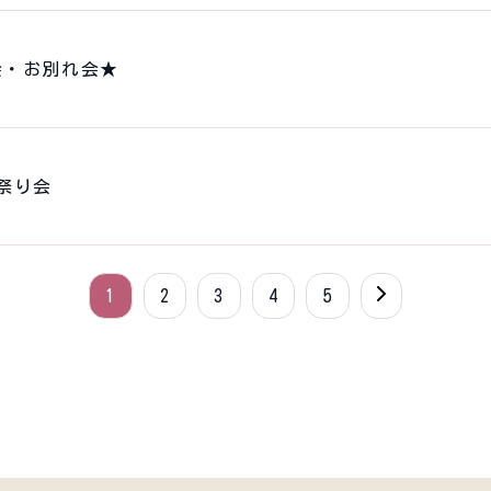
会・お別れ会★
祭り会
1
2
3
4
5