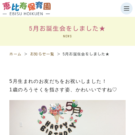
5月お誕生会をしました★
ホーム
NEWS
園について
ホーム
＞
お知らせ一覧
＞
5月お誕生会をしました★
施設案内
岩見沢
5月生まれのお友だちをお祝いしました！
千歳
1歳のろうそくを指さす姿、かわいいですね♡
お知らせ
岩見沢
千歳