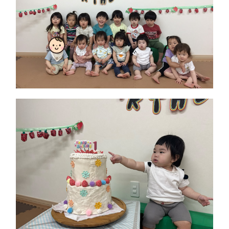
0126-35-5455
℡(岩見沢)
0123-29-5707
℡(千 歳)
お問い合わせ