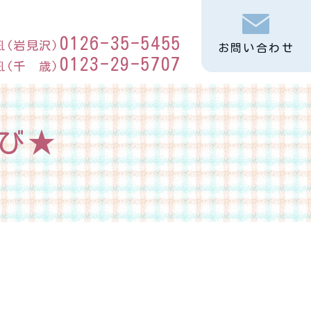
0126-35-5455
℡(岩見沢)
お問い合わせ
0123-29-5707
℡(千 歳)
び★