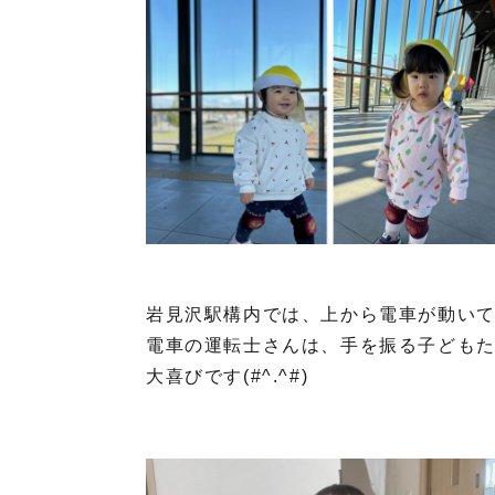
岩見沢駅構内では、上から電車が動い
電車の運転士さんは、手を振る子ども
大喜びです(#^.^#)