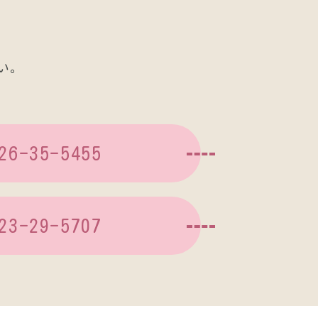
い。
26-35-5455
23-29-5707