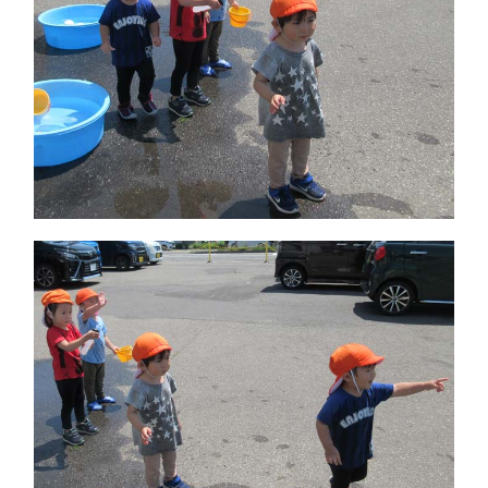
0126-35-5455
℡(岩見沢)
0123-29-5707
℡(千 歳)
お問い合わせ