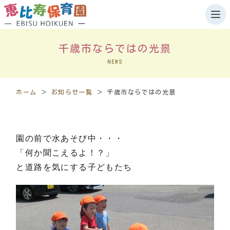
千歳市ならではの光景
ホーム
NEWS
園について
ホーム
＞
お知らせ一覧
＞
千歳市ならではの光景
施設案内
岩見沢
園の前で水あそび中・・・
千歳
「何か聞こえるよ！？」
お知らせ
と道路を気にする子どもたち
岩見沢
千歳