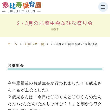
2・3月のお誕生会＆ひな祭り会
ホーム
NEWS
園について
ホーム
＞
お知らせ一覧
＞
2・3月のお誕生会＆ひな祭り会
施設案内
岩見沢
お誕生会
千歳
お知らせ
今年度最後のお誕生会が行われました！１歳児さ
岩見沢
ん２名が主役でした♪
２歳児さんは「今日は〇〇くんと〇〇くんのたん
千歳
たん♪たんたん♪たんじょうび？！」と朝からワク