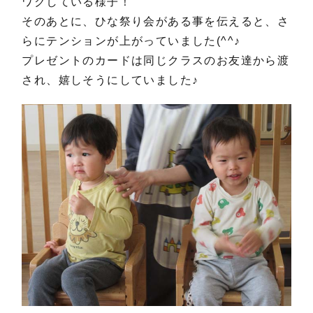
ワクしている様子！
0126-35-5455
℡(岩見沢)
そのあとに、ひな祭り会がある事を伝えると、さ
0123-29-5707
℡(千 歳)
らにテンションが上がっていました(^^♪
プレゼントのカードは同じクラスのお友達から渡
お問い合わせ
され、嬉しそうにしていました♪